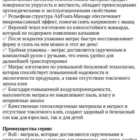
поверхности упругость и жесткость, обладает превосходными
ортопедическими и эксплуатационными свойствами
✅ Рельефная структура AirFoam-Massage обеспечивает
микромассажный эффект, помогая снять напряжение с мышц
✅ Верхний чехол изготовлен из износостойкого жаккарда,
который не подвержен появлению катышков
✅ После вскрытия упаковки матрас быстро восстанавливает
форму и спать на нем можно в этот же день!
✅ Удобная упаковка – матрас доставляется скрученным в
компактный рулон с ручками, что очень удобно для
дальнейшей транспортировки
✅ Матрас изготовлен по уникальной бесклеевой технологии,
которая способствует повышенной надежности и
экологичности продукции, а также отсутствию токсичного
запаха клея
✅ Благодаря повышенной воздухопроницаемости,
наполнители матраса не накапливают пыль, влагу и
неприятные запахи
✅ Качественные гипоаллергенные материалы в матрасе и
отсутствие токсичного клея, создают здоровый и безопасный
сон как для взрослых, так и для детей
Преимущества серии:
✅ Roll - матрасы, которые доставляются скрученными в
компактный рулон с ручками для переноски, что очень удобно