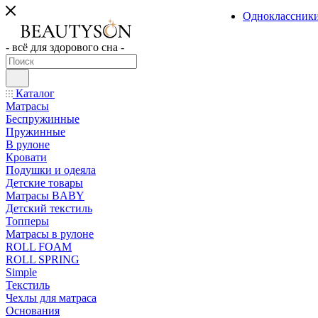
Одноклассник
- всё для здорового сна -
Каталог
Матрасы
Беспружинные
Пружинные
В рулоне
Кровати
Подушки и одеяла
Детские товары
Матрасы BABY
Детский текстиль
Топперы
Матрасы в рулоне
ROLL FOAM
ROLL SPRING
Simple
Текстиль
Чехлы для матраса
Основания