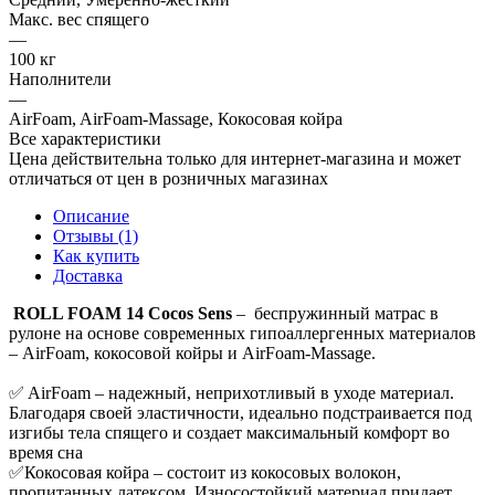
Макс. вес спящего
—
100 кг
Наполнители
—
AirFoam, AirFoam-Massage, Кокосовая койра
Все характеристики
Цена действительна только для интернет-магазина и может
отличаться от цен в розничных магазинах
Описание
Отзывы (1)
Как купить
Доставка
ROLL FOAM 14 Cocos Sens
– беспружинный матрас в
рулоне на основе современных гипоаллергенных материалов
– AirFoam, кокосовой койры и AirFoam-Massage.
✅ AirFoam – надежный, неприхотливый в уходе материал.
Благодаря своей эластичности, идеально подстраивается под
изгибы тела спящего и создает максимальный комфорт во
время сна
✅Кокосовая койра – состоит из кокосовых волокон,
пропитанных латексом. Износостойкий материал придает