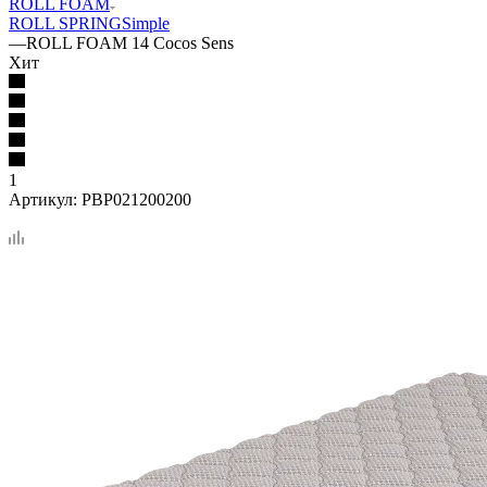
ROLL FOAM
ROLL SPRING
Simple
—
ROLL FOAM 14 Cocos Sens
Хит
1
Артикул:
PBP021200200