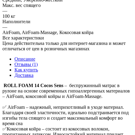
Макс. вес спящего
—
100 кг
Наполнители
—
AirFoam, AirFoam-Massage, Кокосовая койра
Все характеристики
Цена действительна только для интернет-магазина и может
отличаться от цен в розничных магазинах
Описание
Отзывы (1)
Как купить
Доставка
ROLL FOAM 14 Cocos Sens
– беспружинный матрас в
рулоне на основе современных гипоаллергенных материалов
– AirFoam, кокосовой койры и AirFoam-Massage.
✅ AirFoam – надежный, неприхотливый в уходе материал.
Благодаря своей эластичности, идеально подстраивается под
изгибы тела спящего и создает максимальный комфорт во
время сна
✅Кокосовая койра – состоит из кокосовых волокон,
пропитанных латексом. Износостойкий материал придает