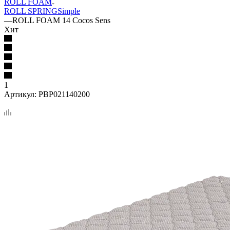
ROLL FOAM
ROLL SPRING
Simple
—
ROLL FOAM 14 Cocos Sens
Хит
1
Артикул:
PBP021140200