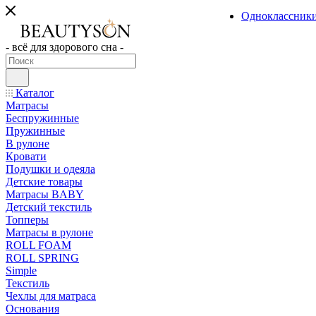
Одноклассник
- всё для здорового сна -
Каталог
Матрасы
Беспружинные
Пружинные
В рулоне
Кровати
Подушки и одеяла
Детские товары
Матрасы BABY
Детский текстиль
Топперы
Матрасы в рулоне
ROLL FOAM
ROLL SPRING
Simple
Текстиль
Чехлы для матраса
Основания