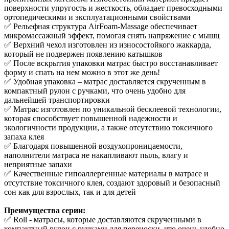
поверхности упругость и жесткость, обладает превосходными
ортопедическими и эксплуатационными свойствами
✅ Рельефная структура AirFoam-Massage обеспечивает
микромассажный эффект, помогая снять напряжение с мышц
✅ Верхний чехол изготовлен из износостойкого жаккарда,
который не подвержен появлению катышков
✅ После вскрытия упаковки матрас быстро восстанавливает
форму и спать на нем можно в этот же день!
✅ Удобная упаковка – матрас доставляется скрученным в
компактный рулон с ручками, что очень удобно для
дальнейшей транспортировки
✅ Матрас изготовлен по уникальной бесклеевой технологии,
которая способствует повышенной надежности и
экологичности продукции, а также отсутствию токсичного
запаха клея
✅ Благодаря повышенной воздухопроницаемости,
наполнители матраса не накапливают пыль, влагу и
неприятные запахи
✅ Качественные гипоаллергенные материалы в матрасе и
отсутствие токсичного клея, создают здоровый и безопасный
сон как для взрослых, так и для детей
Преимущества серии:
✅ Roll - матрасы, которые доставляются скрученными в
компактный рулон с ручками для переноски, что очень удобно