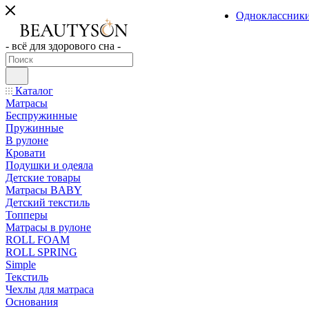
Одноклассник
- всё для здорового сна -
Каталог
Матрасы
Беспружинные
Пружинные
В рулоне
Кровати
Подушки и одеяла
Детские товары
Матрасы BABY
Детский текстиль
Топперы
Матрасы в рулоне
ROLL FOAM
ROLL SPRING
Simple
Текстиль
Чехлы для матраса
Основания