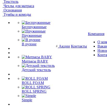
Текстиль
Чехлы для матраса
Основания
Тумбы и комоды
Беспружинные
Компания
Пружинные
О ко
В рулоне
Акции
Контакты
Вака
Ново
Конт
Матрасы BABY
Детский текстиль
ROLL FOAM
ROLL SPRING
Simple