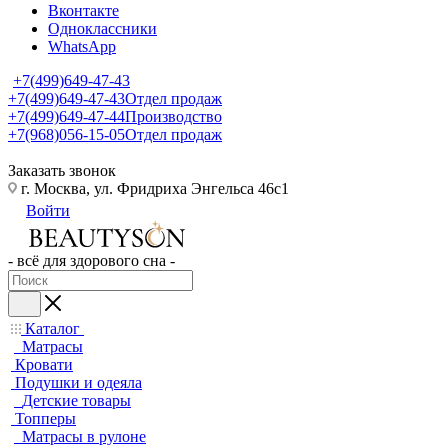
Вконтакте
Одноклассники
WhatsApp
+7(499)649-47-43
+7(499)649-47-43
Отдел продаж
+7(499)649-47-44
Производство
+7(968)056-15-05
Отдел продаж
Заказать звонок
г. Москва, ул. Фридриха Энгельса 46с1
Войти
- всё для здорового сна -
Каталог
Матрасы
Кровати
Подушки и одеяла
Детские товары
Топперы
Матрасы в рулоне