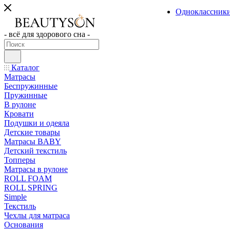
Одноклассник
- всё для здорового сна -
Каталог
Матрасы
Беспружинные
Пружинные
В рулоне
Кровати
Подушки и одеяла
Детские товары
Матрасы BABY
Детский текстиль
Топперы
Матрасы в рулоне
ROLL FOAM
ROLL SPRING
Simple
Текстиль
Чехлы для матраса
Основания