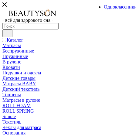
Одноклассник
- всё для здорового сна -
Каталог
Матрасы
Беспружинные
Пружинные
В рулоне
Кровати
Подушки и одеяла
Детские товары
Матрасы BABY
Детский текстиль
Топперы
Матрасы в рулоне
ROLL FOAM
ROLL SPRING
Simple
Текстиль
Чехлы для матраса
Основания