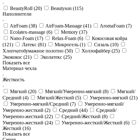
BeautyRoll (
20
)
Beautyson (
115
)
Наполнители
AirFoam (
38
)
AirFoam-Massage (
41
)
AromaFoam (
7
)
Ecolatex-massage (
6
)
Memory (
37
)
Nano-Foam (
17
)
Relax-Foam (
6
)
Кокосовая койра
(
121
)
Латекс (
81
)
Микрогель (
1
)
Сизаль (
10
)
Хлопчатобумажное полотно (
50
)
Холлофайбер (
25
)
Экококос (
21
)
Эколатекс (
25
)
Показать все
Материал чехла
Жесткость
Мягкий (
20
)
Мягкий/Умеренно-мягкий (
8
)
Мягкий/
Средний (
4
)
Мягкий/Жесткий (
5
)
Умеренно-мягкий (
21
)
Умеренно-мягкий/Средний (
7
)
Умеренно-мягкий/
Умеренно-жесткий (
2
)
Средний (
44
)
Средний/
Умеренно-жесткий (
22
)
Средний/Жесткий (
8
)
Умеренно-жесткий (
24
)
Умеренно-жесткий/Жесткий (
6
)
Жесткий (
16
)
Показать все
Серия