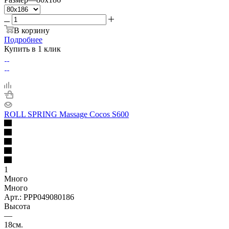
В корзину
Подробнее
Купить в 1 клик
ROLL SPRING Massage Cocos S600
1
Много
Много
Арт.: PPP049080186
Высота
—
18см.