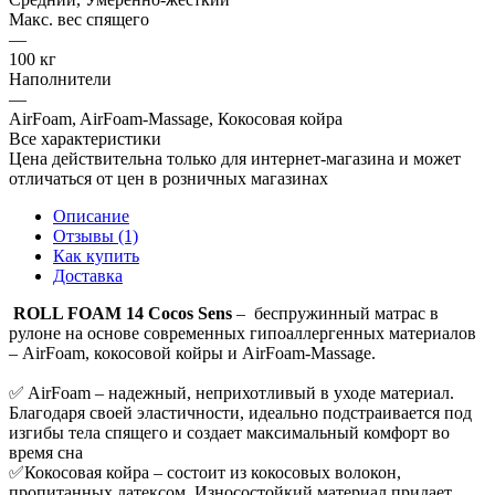
Макс. вес спящего
—
100 кг
Наполнители
—
AirFoam, AirFoam-Massage, Кокосовая койра
Все характеристики
Цена действительна только для интернет-магазина и может
отличаться от цен в розничных магазинах
Описание
Отзывы (1)
Как купить
Доставка
ROLL FOAM 14 Cocos Sens
– беспружинный матрас в
рулоне на основе современных гипоаллергенных материалов
– AirFoam, кокосовой койры и AirFoam-Massage.
✅ AirFoam – надежный, неприхотливый в уходе материал.
Благодаря своей эластичности, идеально подстраивается под
изгибы тела спящего и создает максимальный комфорт во
время сна
✅Кокосовая койра – состоит из кокосовых волокон,
пропитанных латексом. Износостойкий материал придает