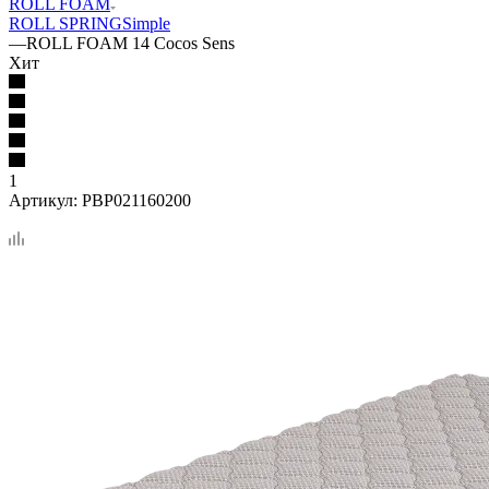
ROLL FOAM
ROLL SPRING
Simple
—
ROLL FOAM 14 Cocos Sens
Хит
1
Артикул:
PBP021160200