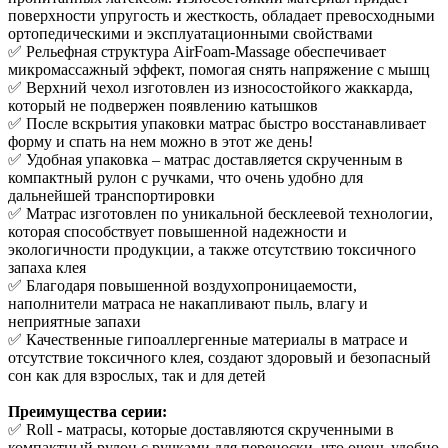
поверхности упругость и жесткость, обладает превосходными
ортопедическими и эксплуатационными свойствами
✅ Рельефная структура AirFoam-Massage обеспечивает
микромассажный эффект, помогая снять напряжение с мышц
✅ Верхний чехол изготовлен из износостойкого жаккарда,
который не подвержен появлению катышков
✅ После вскрытия упаковки матрас быстро восстанавливает
форму и спать на нем можно в этот же день!
✅ Удобная упаковка – матрас доставляется скрученным в
компактный рулон с ручками, что очень удобно для
дальнейшей транспортировки
✅ Матрас изготовлен по уникальной бесклеевой технологии,
которая способствует повышенной надежности и
экологичности продукции, а также отсутствию токсичного
запаха клея
✅ Благодаря повышенной воздухопроницаемости,
наполнители матраса не накапливают пыль, влагу и
неприятные запахи
✅ Качественные гипоаллергенные материалы в матрасе и
отсутствие токсичного клея, создают здоровый и безопасный
сон как для взрослых, так и для детей
Преимущества серии:
✅ Roll - матрасы, которые доставляются скрученными в
компактный рулон с ручками для переноски, что очень удобно