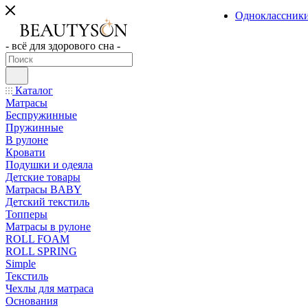
Одноклассник
- всё для здорового сна -
Каталог
Матрасы
Беспружинные
Пружинные
В рулоне
Кровати
Подушки и одеяла
Детские товары
Матрасы BABY
Детский текстиль
Топперы
Матрасы в рулоне
ROLL FOAM
ROLL SPRING
Simple
Текстиль
Чехлы для матраса
Основания