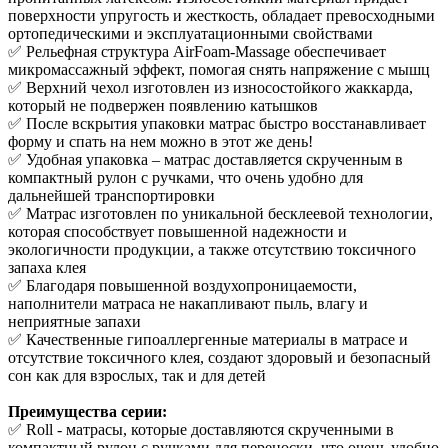
поверхности упругость и жесткость, обладает превосходными
ортопедическими и эксплуатационными свойствами
✅ Рельефная структура AirFoam-Massage обеспечивает
микромассажный эффект, помогая снять напряжение с мышц
✅ Верхний чехол изготовлен из износостойкого жаккарда,
который не подвержен появлению катышков
✅ После вскрытия упаковки матрас быстро восстанавливает
форму и спать на нем можно в этот же день!
✅ Удобная упаковка – матрас доставляется скрученным в
компактный рулон с ручками, что очень удобно для
дальнейшей транспортировки
✅ Матрас изготовлен по уникальной бесклеевой технологии,
которая способствует повышенной надежности и
экологичности продукции, а также отсутствию токсичного
запаха клея
✅ Благодаря повышенной воздухопроницаемости,
наполнители матраса не накапливают пыль, влагу и
неприятные запахи
✅ Качественные гипоаллергенные материалы в матрасе и
отсутствие токсичного клея, создают здоровый и безопасный
сон как для взрослых, так и для детей
Преимущества серии:
✅ Roll - матрасы, которые доставляются скрученными в
компактный рулон с ручками для переноски, что очень удобно