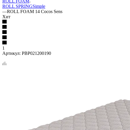
ROLL FOAM
ROLL SPRING
Simple
—
ROLL FOAM 14 Cocos Sens
Хит
1
Артикул:
PBP021200190