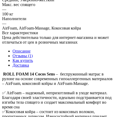
Макс. вес спящего
—
100 кг
Наполнители
—
AirFoam, AirFoam-Massage, Кокосовая койра
Все характеристики
Цена действительна только для интернет-магазина и может
отличаться от цен в розничных магазинах
Описание
Отзывы (1)
Как купить
Доставка
ROLL FOAM 14 Cocos Sens
– беспружинный матрас в
рулоне на основе современных гипоаллергенных материалов
– AirFoam, кокосовой койры и AirFoam-Massage.
✅ AirFoam – надежный, неприхотливый в уходе материал.
Благодаря своей эластичности, идеально подстраивается под
изгибы тела спящего и создает максимальный комфорт во
время сна
✅Кокосовая койра – состоит из кокосовых волокон,
пропитанных латексом. Износостойкий материал придает