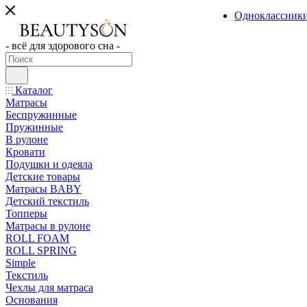
Одноклассник
- всё для здорового сна -
Каталог
Матрасы
Беспружинные
Пружинные
В рулоне
Кровати
Подушки и одеяла
Детские товары
Матрасы BABY
Детский текстиль
Топперы
Матрасы в рулоне
ROLL FOAM
ROLL SPRING
Simple
Текстиль
Чехлы для матраса
Основания