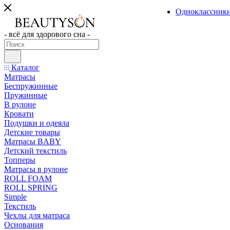
Одноклассник
- всё для здорового сна -
Каталог
Матрасы
Беспружинные
Пружинные
В рулоне
Кровати
Подушки и одеяла
Детские товары
Матрасы BABY
Детский текстиль
Топперы
Матрасы в рулоне
ROLL FOAM
ROLL SPRING
Simple
Текстиль
Чехлы для матраса
Основания