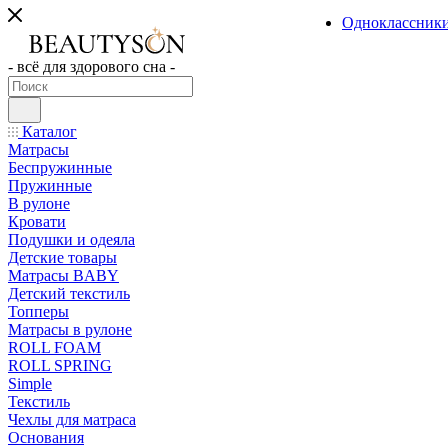
Одноклассник
- всё для здорового сна -
Каталог
Матрасы
Беспружинные
Пружинные
В рулоне
Кровати
Подушки и одеяла
Детские товары
Матрасы BABY
Детский текстиль
Топперы
Матрасы в рулоне
ROLL FOAM
ROLL SPRING
Simple
Текстиль
Чехлы для матраса
Основания