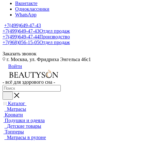
Вконтакте
Одноклассники
WhatsApp
+7(499)649-47-43
+7(499)649-47-43
Отдел продаж
+7(499)649-47-44
Производство
+7(968)056-15-05
Отдел продаж
Заказать звонок
г. Москва, ул. Фридриха Энгельса 46с1
Войти
- всё для здорового сна -
Каталог
Матрасы
Кровати
Подушки и одеяла
Детские товары
Топперы
Матрасы в рулоне