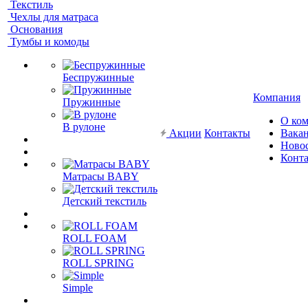
Текстиль
Чехлы для матраса
Основания
Тумбы и комоды
Беспружинные
Компания
Пружинные
О ко
В рулоне
Акции
Контакты
Вака
Ново
Конт
Матрасы BABY
Детский текстиль
ROLL FOAM
ROLL SPRING
Simple