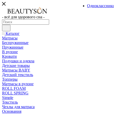
Одноклассник
- всё для здорового сна -
Каталог
Матрасы
Беспружинные
Пружинные
В рулоне
Кровати
Подушки и одеяла
Детские товары
Матрасы BABY
Детский текстиль
Топперы
Матрасы в рулоне
ROLL FOAM
ROLL SPRING
Simple
Текстиль
Чехлы для матраса
Основания