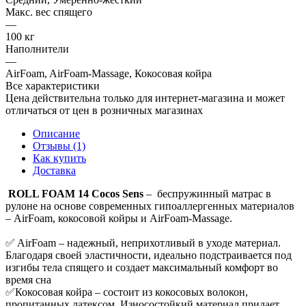
Макс. вес спящего
—
100 кг
Наполнители
—
AirFoam, AirFoam-Massage, Кокосовая койра
Все характеристики
Цена действительна только для интернет-магазина и может
отличаться от цен в розничных магазинах
Описание
Отзывы (1)
Как купить
Доставка
ROLL FOAM 14 Cocos Sens
– беспружинный матрас в
рулоне на основе современных гипоаллергенных материалов
– AirFoam, кокосовой койры и AirFoam-Massage.
✅ AirFoam – надежный, неприхотливый в уходе материал.
Благодаря своей эластичности, идеально подстраивается под
изгибы тела спящего и создает максимальный комфорт во
время сна
✅Кокосовая койра – состоит из кокосовых волокон,
пропитанных латексом. Износостойкий материал придает