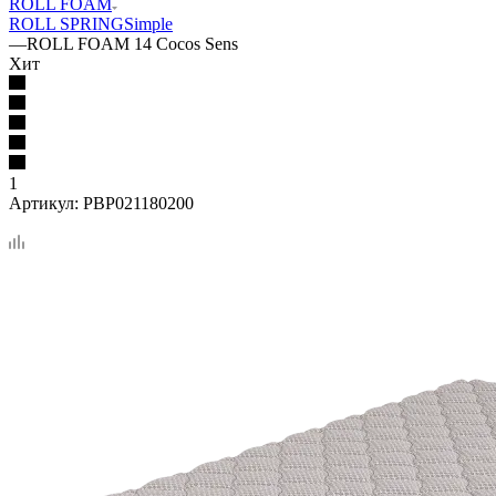
ROLL FOAM
ROLL SPRING
Simple
—
ROLL FOAM 14 Cocos Sens
Хит
1
Артикул:
PBP021180200