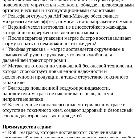
поверхности упругость и жесткость, обладает превосходными
ортопедическими и эксплуатационными свойствами
✅ Рельефная структура AirFoam-Massage обеспечивает
микромассажный эффект, помогая снять напряжение с мышц
✅ Верхний чехол изготовлен из износостойкого жаккарда,
который не подвержен появлению катышков
✅ После вскрытия упаковки матрас быстро восстанавливает
форму и спать на нем можно в этот же день!
✅ Удобная упаковка – матрас доставляется скрученным в
компактный рулон с ручками, что очень удобно для
дальнейшей транспортировки
✅ Матрас изготовлен по уникальной бесклеевой технологии,
которая способствует повышенной надежности и
экологичности продукции, а также отсутствию токсичного
запаха клея
✅ Благодаря повышенной воздухопроницаемости,
наполнители матраса не накапливают пыль, влагу и
неприятные запахи
✅ Качественные гипоаллергенные материалы в матрасе и
отсутствие токсичного клея, создают здоровый и безопасный
сон как для взрослых, так и для детей
Преимущества серии:
✅ Roll - матрасы, которые доставляются скрученными в
компактный рулон с ручками для переноски, что очень удобно