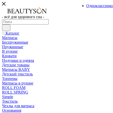
Одноклассник
- всё для здорового сна -
Каталог
Матрасы
Беспружинные
Пружинные
В рулоне
Кровати
Подушки и одеяла
Детские товары
Матрасы BABY
Детский текстиль
Топперы
Матрасы в рулоне
ROLL FOAM
ROLL SPRING
Simple
Текстиль
Чехлы для матраса
Основания