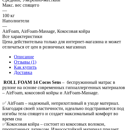
Макс. вес спящего
—
100 кг
Наполнители
—
AirFoam, AirFoam-Massage, Кокосовая койра
Все характеристики
Цена действительна только для интернет-магазина и может
отличаться от цен в розничных магазинах
Описание
Отзывы (1)
Как купить
Доставка
ROLL FOAM 14 Cocos Sens
– беспружинный матрас в
рулоне на основе современных гипоаллергенных материалов
– AirFoam, кокосовой койры и AirFoam-Massage.
✅ AirFoam – надежный, неприхотливый в уходе материал.
Благодаря своей эластичности, идеально подстраивается под
изгибы тела спящего и создает максимальный комфорт во
время сна
✅Кокосовая койра – состоит из кокосовых волокон,
пропитанных латексом. Износостойкий материал придает