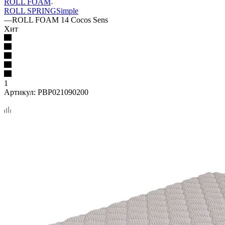
ROLL FOAM
ROLL SPRING
Simple
—
ROLL FOAM 14 Cocos Sens
Хит
1
Артикул:
PBP021090200