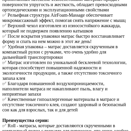
поверхности упругость и жесткость, обладает превосходными
ортопедическими и эксплуатационными свойствами
✅ Рельефная структура AirFoam-Massage обеспечивает
микромассажный эффект, помогая снять напряжение с мышц
✅ Верхний чехол изготовлен из износостойкого жаккарда,
который не подвержен появлению катышков
✅ После вскрытия упаковки матрас быстро восстанавливает
форму и спать на нем можно в этот же день!
✅ Удобная упаковка – матрас доставляется скрученным в
компактный рулон с ручками, что очень удобно для
дальнейшей транспортировки
✅ Матрас изготовлен по уникальной бесклеевой технологии,
которая способствует повышенной надежности и
экологичности продукции, а также отсутствию токсичного
запаха клея
✅ Благодаря повышенной воздухопроницаемости,
наполнители матраса не накапливают пыль, влагу и
неприятные запахи
✅ Качественные гипоаллергенные материалы в матрасе и
отсутствие токсичного клея, создают здоровый и безопасный
сон как для взрослых, так и для детей
Преимущества серии:
✅ Roll - матрасы, которые доставляются скрученными в
компактный рулон с ручками для переноски, что очень удобно