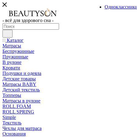
Одноклассник
- всё для здорового сна -
Каталог
Матрасы
Беспружинные
Пружинные
В рулоне
Кровати
Подушки и одеяла
Детские товары
Матрасы BABY
Детский текстиль
Топперы
Матрасы в рулоне
ROLL FOAM
ROLL SPRING
Simple
Текстиль
Чехлы для матраса
Основания