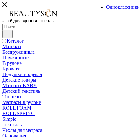
Одноклассник
- всё для здорового сна -
Каталог
Матрасы
Беспружинные
Пружинные
В рулоне
Кровати
Подушки и одеяла
Детские товары
Матрасы BABY
Детский текстиль
Топперы
Матрасы в рулоне
ROLL FOAM
ROLL SPRING
Simple
Текстиль
Чехлы для матраса
Основания