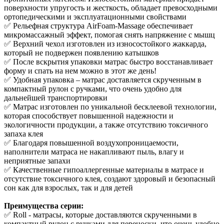
поверхности упругость и жесткость, обладает превосходными
ортопедическими и эксплуатационными свойствами
✅ Рельефная структура AirFoam-Massage обеспечивает
микромассажный эффект, помогая снять напряжение с мышц
✅ Верхний чехол изготовлен из износостойкого жаккарда,
который не подвержен появлению катышков
✅ После вскрытия упаковки матрас быстро восстанавливает
форму и спать на нем можно в этот же день!
✅ Удобная упаковка – матрас доставляется скрученным в
компактный рулон с ручками, что очень удобно для
дальнейшей транспортировки
✅ Матрас изготовлен по уникальной бесклеевой технологии,
которая способствует повышенной надежности и
экологичности продукции, а также отсутствию токсичного
запаха клея
✅ Благодаря повышенной воздухопроницаемости,
наполнители матраса не накапливают пыль, влагу и
неприятные запахи
✅ Качественные гипоаллергенные материалы в матрасе и
отсутствие токсичного клея, создают здоровый и безопасный
сон как для взрослых, так и для детей
Преимущества серии:
✅ Roll - матрасы, которые доставляются скрученными в
компактный рулон с ручками для переноски, что очень удобно