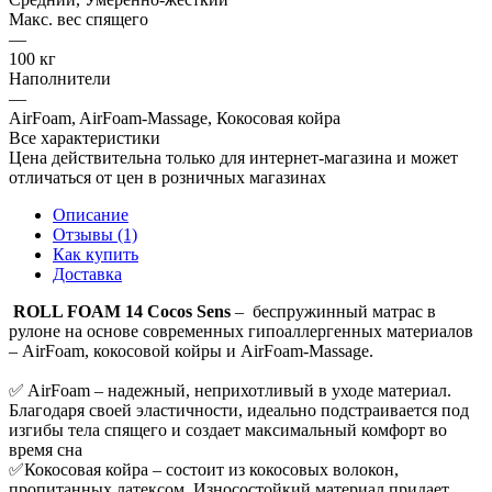
Макс. вес спящего
—
100 кг
Наполнители
—
AirFoam, AirFoam-Massage, Кокосовая койра
Все характеристики
Цена действительна только для интернет-магазина и может
отличаться от цен в розничных магазинах
Описание
Отзывы (1)
Как купить
Доставка
ROLL FOAM 14 Cocos Sens
– беспружинный матрас в
рулоне на основе современных гипоаллергенных материалов
– AirFoam, кокосовой койры и AirFoam-Massage.
✅ AirFoam – надежный, неприхотливый в уходе материал.
Благодаря своей эластичности, идеально подстраивается под
изгибы тела спящего и создает максимальный комфорт во
время сна
✅Кокосовая койра – состоит из кокосовых волокон,
пропитанных латексом. Износостойкий материал придает