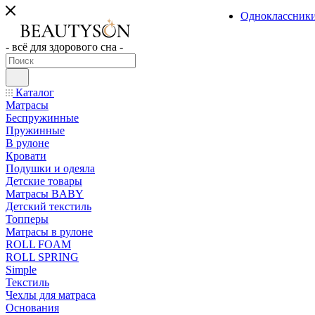
Одноклассник
- всё для здорового сна -
Каталог
Матрасы
Беспружинные
Пружинные
В рулоне
Кровати
Подушки и одеяла
Детские товары
Матрасы BABY
Детский текстиль
Топперы
Матрасы в рулоне
ROLL FOAM
ROLL SPRING
Simple
Текстиль
Чехлы для матраса
Основания