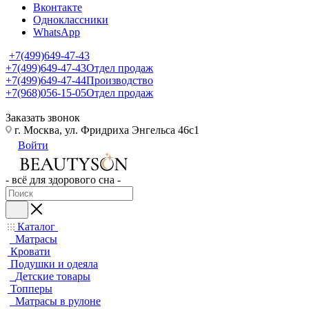
Вконтакте
Одноклассники
WhatsApp
+7(499)649-47-43
+7(499)649-47-43
Отдел продаж
+7(499)649-47-44
Производство
+7(968)056-15-05
Отдел продаж
Заказать звонок
г. Москва, ул. Фридриха Энгельса 46с1
Войти
- всё для здорового сна -
Каталог
Матрасы
Кровати
Подушки и одеяла
Детские товары
Топперы
Матрасы в рулоне