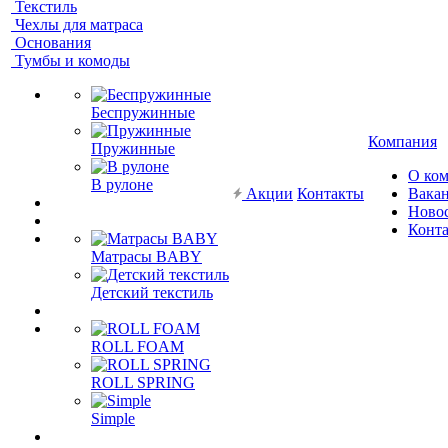
Текстиль
Чехлы для матраса
Основания
Тумбы и комоды
Беспружинные
Компания
Пружинные
О ко
В рулоне
Акции
Контакты
Вака
Ново
Конт
Матрасы BABY
Детский текстиль
ROLL FOAM
ROLL SPRING
Simple