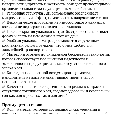
поверхности упругость и жесткость, обладает превосходными
ортопедическими и эксплуатационными свойствами
✅ Рельефная структура AirFoam-Massage обеспечивает
микромассажный эффект, помогая снять напряжение с мышц
✅ Верхний чехол изготовлен из износостойкого жаккарда,
который не подвержен появлению катышков
✅ После вскрытия упаковки матрас быстро восстанавливает
форму и спать на нем можно в этот же день!
✅ Удобная упаковка – матрас доставляется скрученным в
компактный рулон с ручками, что очень удобно для
дальнейшей транспортировки
✅ Матрас изготовлен по уникальной бесклеевой технологии,
которая способствует повышенной надежности и
экологичности продукции, а также отсутствию токсичного
запаха клея
✅ Благодаря повышенной воздухопроницаемости,
наполнители матраса не накапливают пыль, влагу и
неприятные запахи
✅ Качественные гипоаллергенные материалы в матрасе и
отсутствие токсичного клея, создают здоровый и безопасный
сон как для взрослых, так и для детей
Преимущества серии:
✅ Roll - матрасы, которые доставляются скрученными в
компактный рулон с ручками для переноски, что очень удобно