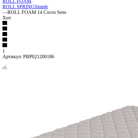
ROLL FOAM
ROLL SPRING
Simple
—
ROLL FOAM 14 Cocos Sens
Хит
1
Артикул:
PBP021200186