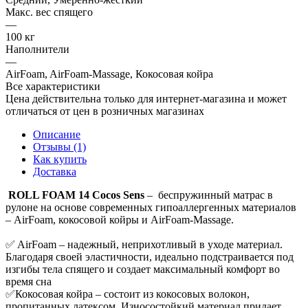
Макс. вес спящего
—
100 кг
Наполнители
—
AirFoam, AirFoam-Massage, Кокосовая койра
Все характеристики
Цена действительна только для интернет-магазина и может
отличаться от цен в розничных магазинах
Описание
Отзывы (1)
Как купить
Доставка
ROLL FOAM 14 Cocos Sens
– беспружинный матрас в
рулоне на основе современных гипоаллергенных материалов
– AirFoam, кокосовой койры и AirFoam-Massage.
✅ AirFoam – надежный, неприхотливый в уходе материал.
Благодаря своей эластичности, идеально подстраивается под
изгибы тела спящего и создает максимальный комфорт во
время сна
✅Кокосовая койра – состоит из кокосовых волокон,
пропитанных латексом. Износостойкий материал придает