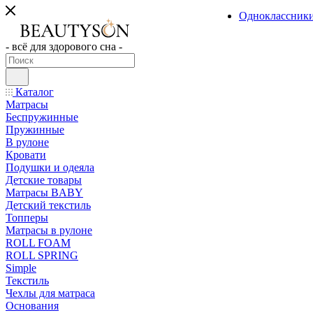
Одноклассник
- всё для здорового сна -
Каталог
Матрасы
Беспружинные
Пружинные
В рулоне
Кровати
Подушки и одеяла
Детские товары
Матрасы BABY
Детский текстиль
Топперы
Матрасы в рулоне
ROLL FOAM
ROLL SPRING
Simple
Текстиль
Чехлы для матраса
Основания