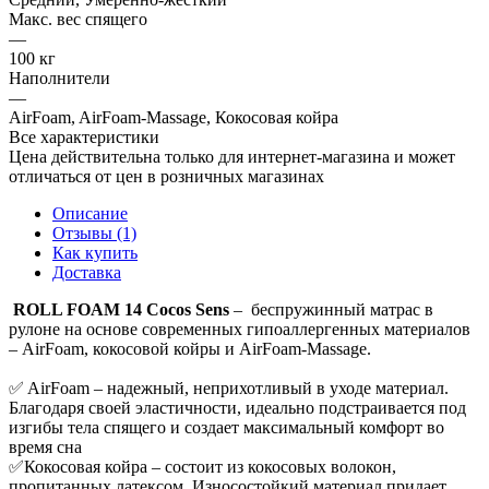
Макс. вес спящего
—
100 кг
Наполнители
—
AirFoam, AirFoam-Massage, Кокосовая койра
Все характеристики
Цена действительна только для интернет-магазина и может
отличаться от цен в розничных магазинах
Описание
Отзывы (1)
Как купить
Доставка
ROLL FOAM 14 Cocos Sens
– беспружинный матрас в
рулоне на основе современных гипоаллергенных материалов
– AirFoam, кокосовой койры и AirFoam-Massage.
✅ AirFoam – надежный, неприхотливый в уходе материал.
Благодаря своей эластичности, идеально подстраивается под
изгибы тела спящего и создает максимальный комфорт во
время сна
✅Кокосовая койра – состоит из кокосовых волокон,
пропитанных латексом. Износостойкий материал придает