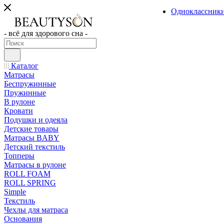
Одноклассник
- всё для здорового сна -
Каталог
Матрасы
Беспружинные
Пружинные
В рулоне
Кровати
Подушки и одеяла
Детские товары
Матрасы BABY
Детский текстиль
Топперы
Матрасы в рулоне
ROLL FOAM
ROLL SPRING
Simple
Текстиль
Чехлы для матраса
Основания