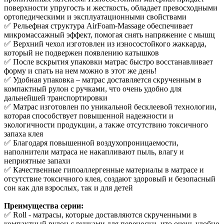
поверхности упругость и жесткость, обладает превосходными
ортопедическими и эксплуатационными свойствами
✅ Рельефная структура AirFoam-Massage обеспечивает
микромассажный эффект, помогая снять напряжение с мышц
✅ Верхний чехол изготовлен из износостойкого жаккарда,
который не подвержен появлению катышков
✅ После вскрытия упаковки матрас быстро восстанавливает
форму и спать на нем можно в этот же день!
✅ Удобная упаковка – матрас доставляется скрученным в
компактный рулон с ручками, что очень удобно для
дальнейшей транспортировки
✅ Матрас изготовлен по уникальной бесклеевой технологии,
которая способствует повышенной надежности и
экологичности продукции, а также отсутствию токсичного
запаха клея
✅ Благодаря повышенной воздухопроницаемости,
наполнители матраса не накапливают пыль, влагу и
неприятные запахи
✅ Качественные гипоаллергенные материалы в матрасе и
отсутствие токсичного клея, создают здоровый и безопасный
сон как для взрослых, так и для детей
Преимущества серии:
✅ Roll - матрасы, которые доставляются скрученными в
компактный рулон с ручками для переноски, что очень удобно