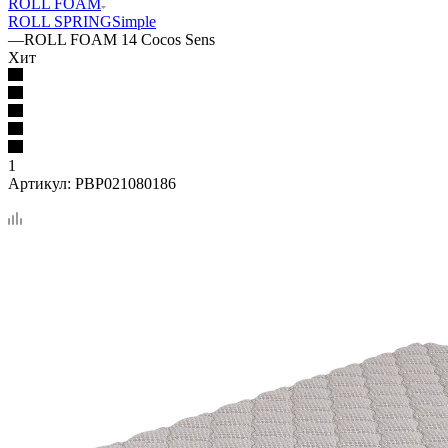
ROLL FOAM
ROLL SPRING
Simple
—
ROLL FOAM 14 Cocos Sens
Хит
1
Артикул:
PBP021080186