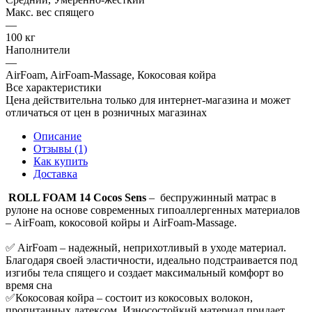
Макс. вес спящего
—
100 кг
Наполнители
—
AirFoam, AirFoam-Massage, Кокосовая койра
Все характеристики
Цена действительна только для интернет-магазина и может
отличаться от цен в розничных магазинах
Описание
Отзывы (1)
Как купить
Доставка
ROLL FOAM 14 Cocos Sens
– беспружинный матрас в
рулоне на основе современных гипоаллергенных материалов
– AirFoam, кокосовой койры и AirFoam-Massage.
✅ AirFoam – надежный, неприхотливый в уходе материал.
Благодаря своей эластичности, идеально подстраивается под
изгибы тела спящего и создает максимальный комфорт во
время сна
✅Кокосовая койра – состоит из кокосовых волокон,
пропитанных латексом. Износостойкий материал придает