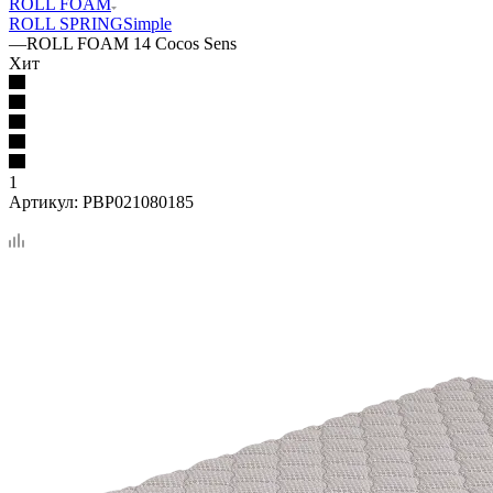
ROLL FOAM
ROLL SPRING
Simple
—
ROLL FOAM 14 Cocos Sens
Хит
1
Артикул:
PBP021080185