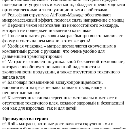
поверхности упругость и жесткость, обладает превосходными
ортопедическими и эксплуатационными свойствами
✅ Рельефная структура AirFoam-Massage обеспечивает
микромассажный эффект, помогая снять напряжение с мышц
✅ Верхний чехол изготовлен из износостойкого жаккарда,
который не подвержен появлению катышков
✅ После вскрытия упаковки матрас быстро восстанавливает
форму и спать на нем можно в этот же день!
✅ Удобная упаковка – матрас доставляется скрученным в
компактный рулон с ручками, что очень удобно для
дальнейшей транспортировки
✅ Матрас изготовлен по уникальной бесклеевой технологии,
которая способствует повышенной надежности и
экологичности продукции, а также отсутствию токсичного
запаха клея
✅ Благодаря повышенной воздухопроницаемости,
наполнители матраса не накапливают пыль, влагу и
неприятные запахи
✅ Качественные гипоаллергенные материалы в матрасе и
отсутствие токсичного клея, создают здоровый и безопасный
сон как для взрослых, так и для детей
Преимущества серии:
✅ Roll - матрасы, которые доставляются скрученными в
компактный рулон с ручками для переноски, что очень удобно