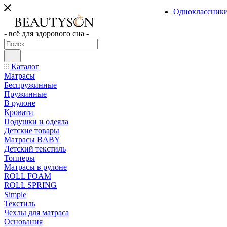
Одноклассник
- всё для здорового сна -
Каталог
Матрасы
Беспружинные
Пружинные
В рулоне
Кровати
Подушки и одеяла
Детские товары
Матрасы BABY
Детский текстиль
Топперы
Матрасы в рулоне
ROLL FOAM
ROLL SPRING
Simple
Текстиль
Чехлы для матраса
Основания