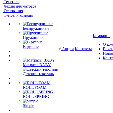
Текстиль
Чехлы для матраса
Основания
Тумбы и комоды
Беспружинные
Компания
Пружинные
О ко
В рулоне
Акции
Контакты
Вака
Ново
Конт
Матрасы BABY
Детский текстиль
ROLL FOAM
ROLL SPRING
Simple