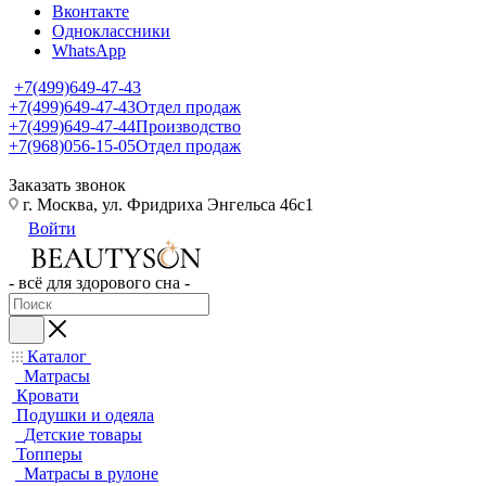
Вконтакте
Одноклассники
WhatsApp
+7(499)649-47-43
+7(499)649-47-43
Отдел продаж
+7(499)649-47-44
Производство
+7(968)056-15-05
Отдел продаж
Заказать звонок
г. Москва, ул. Фридриха Энгельса 46с1
Войти
- всё для здорового сна -
Каталог
Матрасы
Кровати
Подушки и одеяла
Детские товары
Топперы
Матрасы в рулоне