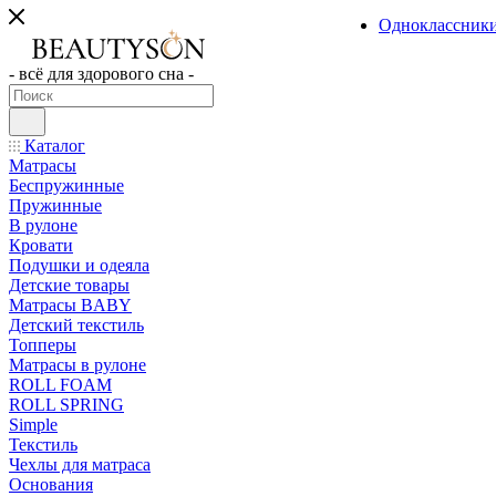
Одноклассник
- всё для здорового сна -
Каталог
Матрасы
Беспружинные
Пружинные
В рулоне
Кровати
Подушки и одеяла
Детские товары
Матрасы BABY
Детский текстиль
Топперы
Матрасы в рулоне
ROLL FOAM
ROLL SPRING
Simple
Текстиль
Чехлы для матраса
Основания