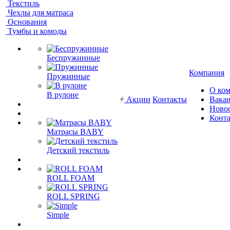
Текстиль
Чехлы для матраса
Основания
Тумбы и комоды
Беспружинные
Компания
Пружинные
О ко
В рулоне
Акции
Контакты
Вака
Ново
Конт
Матрасы BABY
Детский текстиль
ROLL FOAM
ROLL SPRING
Simple