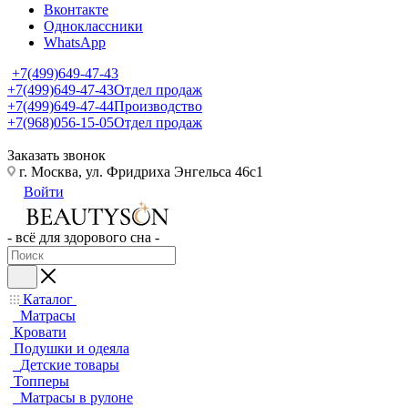
Вконтакте
Одноклассники
WhatsApp
+7(499)649-47-43
+7(499)649-47-43
Отдел продаж
+7(499)649-47-44
Производство
+7(968)056-15-05
Отдел продаж
Заказать звонок
г. Москва, ул. Фридриха Энгельса 46с1
Войти
- всё для здорового сна -
Каталог
Матрасы
Кровати
Подушки и одеяла
Детские товары
Топперы
Матрасы в рулоне