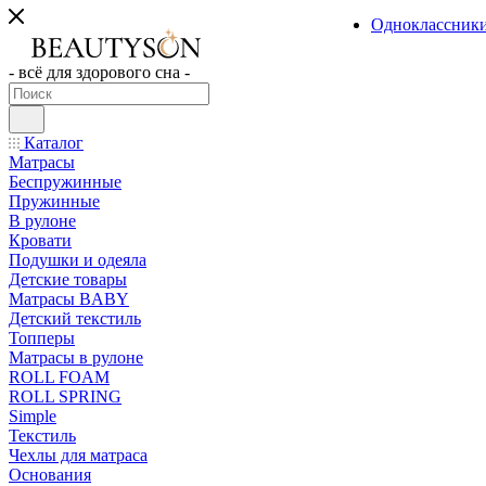
Одноклассник
- всё для здорового сна -
Каталог
Матрасы
Беспружинные
Пружинные
В рулоне
Кровати
Подушки и одеяла
Детские товары
Матрасы BABY
Детский текстиль
Топперы
Матрасы в рулоне
ROLL FOAM
ROLL SPRING
Simple
Текстиль
Чехлы для матраса
Основания