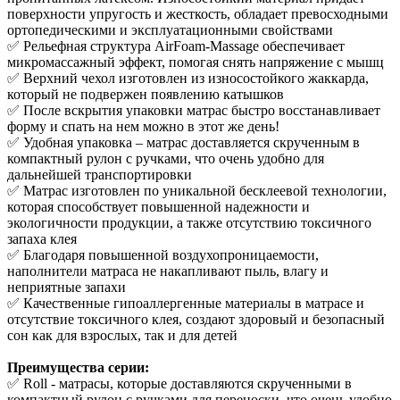
поверхности упругость и жесткость, обладает превосходными
ортопедическими и эксплуатационными свойствами
✅ Рельефная структура AirFoam-Massage обеспечивает
микромассажный эффект, помогая снять напряжение с мышц
✅ Верхний чехол изготовлен из износостойкого жаккарда,
который не подвержен появлению катышков
✅ После вскрытия упаковки матрас быстро восстанавливает
форму и спать на нем можно в этот же день!
✅ Удобная упаковка – матрас доставляется скрученным в
компактный рулон с ручками, что очень удобно для
дальнейшей транспортировки
✅ Матрас изготовлен по уникальной бесклеевой технологии,
которая способствует повышенной надежности и
экологичности продукции, а также отсутствию токсичного
запаха клея
✅ Благодаря повышенной воздухопроницаемости,
наполнители матраса не накапливают пыль, влагу и
неприятные запахи
✅ Качественные гипоаллергенные материалы в матрасе и
отсутствие токсичного клея, создают здоровый и безопасный
сон как для взрослых, так и для детей
Преимущества серии:
✅ Roll - матрасы, которые доставляются скрученными в
компактный рулон с ручками для переноски, что очень удобно