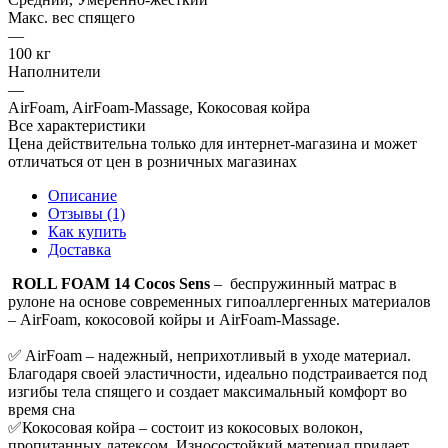
Макс. вес спящего
—
100 кг
Наполнители
—
AirFoam, AirFoam-Massage, Кокосовая койра
Все характеристики
Цена действительна только для интернет-магазина и может
отличаться от цен в розничных магазинах
Описание
Отзывы (1)
Как купить
Доставка
ROLL FOAM 14 Cocos Sens
– беспружинный матрас в
рулоне на основе современных гипоаллергенных материалов
– AirFoam, кокосовой койры и AirFoam-Massage.
✅ AirFoam – надежный, неприхотливый в уходе материал.
Благодаря своей эластичности, идеально подстраивается под
изгибы тела спящего и создает максимальный комфорт во
время сна
✅Кокосовая койра – состоит из кокосовых волокон,
пропитанных латексом. Износостойкий материал придает