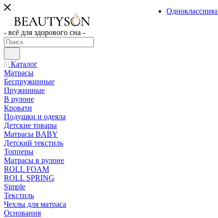
Одноклассник
- всё для здорового сна -
Каталог
Матрасы
Беспружинные
Пружинные
В рулоне
Кровати
Подушки и одеяла
Детские товары
Матрасы BABY
Детский текстиль
Топперы
Матрасы в рулоне
ROLL FOAM
ROLL SPRING
Simple
Текстиль
Чехлы для матраса
Основания