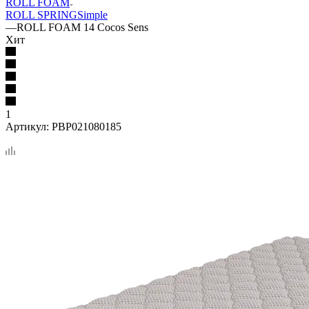
ROLL FOAM
ROLL SPRING
Simple
—
ROLL FOAM 14 Cocos Sens
Хит
1
Артикул:
PBP021080185