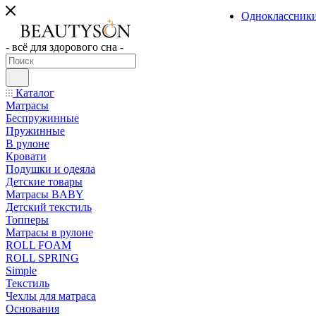
Одноклассник
- всё для здорового сна -
Каталог
Матрасы
Беспружинные
Пружинные
В рулоне
Кровати
Подушки и одеяла
Детские товары
Матрасы BABY
Детский текстиль
Топперы
Матрасы в рулоне
ROLL FOAM
ROLL SPRING
Simple
Текстиль
Чехлы для матраса
Основания