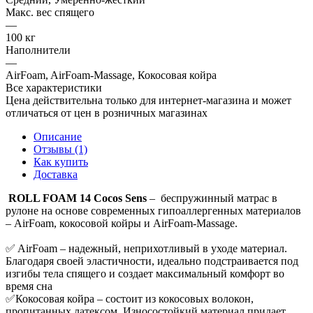
Макс. вес спящего
—
100 кг
Наполнители
—
AirFoam, AirFoam-Massage, Кокосовая койра
Все характеристики
Цена действительна только для интернет-магазина и может
отличаться от цен в розничных магазинах
Описание
Отзывы (1)
Как купить
Доставка
ROLL FOAM 14 Cocos Sens
– беспружинный матрас в
рулоне на основе современных гипоаллергенных материалов
– AirFoam, кокосовой койры и AirFoam-Massage.
✅ AirFoam – надежный, неприхотливый в уходе материал.
Благодаря своей эластичности, идеально подстраивается под
изгибы тела спящего и создает максимальный комфорт во
время сна
✅Кокосовая койра – состоит из кокосовых волокон,
пропитанных латексом. Износостойкий материал придает