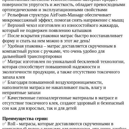
поверхности упругость и жесткость, обладает превосходными
ортопедическими и эксплуатационными свойствами
✅ Рельефная структура AirFoam-Massage обеспечивает
микромассажный эффект, помогая снять напряжение с мышц
✅ Верхний чехол изготовлен из износостойкого жаккарда,
который не подвержен появлению катышков
✅ После вскрытия упаковки матрас быстро восстанавливает
форму и спать на нем можно в этот же день!
✅ Удобная упаковка – матрас доставляется скрученным в
компактный рулон с ручками, что очень удобно для
дальнейшей транспортировки
✅ Матрас изготовлен по уникальной бесклеевой технологии,
которая способствует повышенной надежности и
экологичности продукции, а также отсутствию токсичного
запаха клея
✅ Благодаря повышенной воздухопроницаемости,
наполнители матраса не накапливают пыль, влагу и
неприятные запахи
✅ Качественные гипоаллергенные материалы в матрасе и
отсутствие токсичного клея, создают здоровый и безопасный
сон как для взрослых, так и для детей
Преимущества серии:
✅ Roll - матрасы, которые доставляются скрученными в
компактный рулон с ручками для переноски, что очень удобно