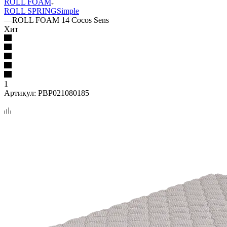
ROLL FOAM
ROLL SPRING
Simple
—
ROLL FOAM 14 Cocos Sens
Хит
1
Артикул:
PBP021080185