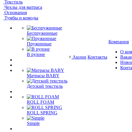
Текстиль
Чехлы для матраса
Основания
Тумбы и комоды
Беспружинные
Компания
Пружинные
О ко
В рулоне
Акции
Контакты
Вака
Ново
Конт
Матрасы BABY
Детский текстиль
ROLL FOAM
ROLL SPRING
Simple