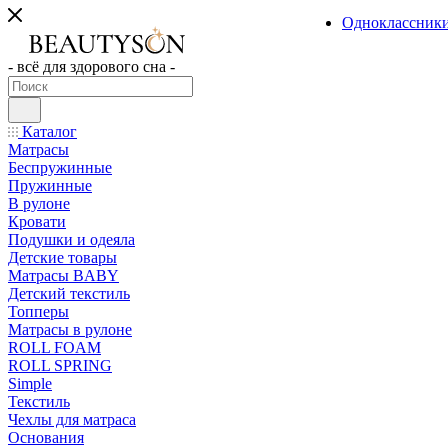
Одноклассник
- всё для здорового сна -
Каталог
Матрасы
Беспружинные
Пружинные
В рулоне
Кровати
Подушки и одеяла
Детские товары
Матрасы BABY
Детский текстиль
Топперы
Матрасы в рулоне
ROLL FOAM
ROLL SPRING
Simple
Текстиль
Чехлы для матраса
Основания