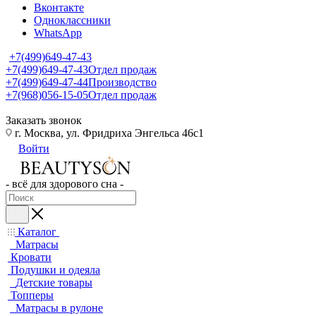
Вконтакте
Одноклассники
WhatsApp
+7(499)649-47-43
+7(499)649-47-43
Отдел продаж
+7(499)649-47-44
Производство
+7(968)056-15-05
Отдел продаж
Заказать звонок
г. Москва, ул. Фридриха Энгельса 46с1
Войти
- всё для здорового сна -
Каталог
Матрасы
Кровати
Подушки и одеяла
Детские товары
Топперы
Матрасы в рулоне