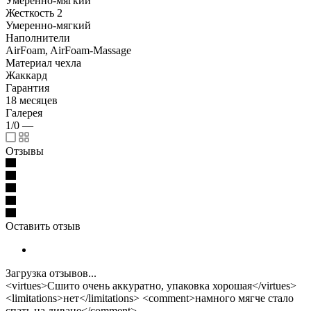
Умеренно-мягкий
Жесткость 2
Умеренно-мягкий
Наполнители
AirFoam, AirFoam-Massage
Материал чехла
Жаккард
Гарантия
18 месяцев
Галерея
1/0
—
Отзывы
Оставить отзыв
Загрузка отзывов...
<virtues>Сшито очень аккуратно, упаковка хорошая</virtues>
<limitations>нет</limitations> <comment>намного мягче стало
спать на диване</comment>