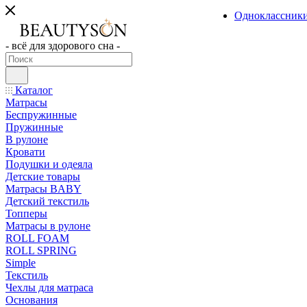
Одноклассник
- всё для здорового сна -
Каталог
Матрасы
Беспружинные
Пружинные
В рулоне
Кровати
Подушки и одеяла
Детские товары
Матрасы BABY
Детский текстиль
Топперы
Матрасы в рулоне
ROLL FOAM
ROLL SPRING
Simple
Текстиль
Чехлы для матраса
Основания