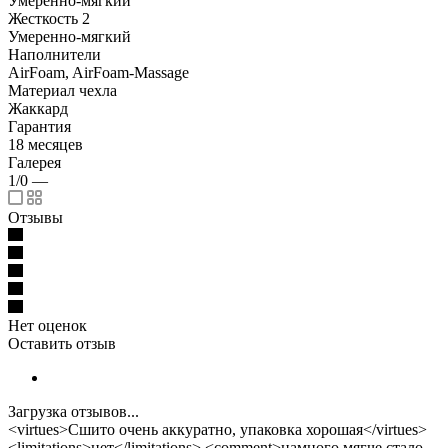
Умеренно-мягкий
Жесткость 2
Умеренно-мягкий
Наполнители
AirFoam, AirFoam-Massage
Материал чехла
Жаккард
Гарантия
18 месяцев
Галерея
1/0
—
Отзывы
Нет оценок
Оставить отзыв
Загрузка отзывов...
<virtues>Сшито очень аккуратно, упаковка хорошая</virtues>
<limitations>нет</limitations> <comment>намного мягче стало