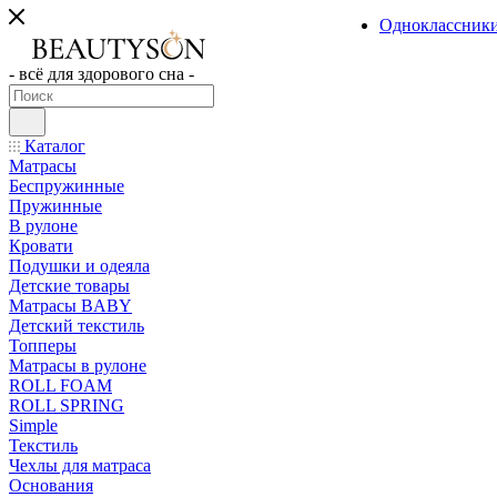
Одноклассник
- всё для здорового сна -
Каталог
Матрасы
Беспружинные
Пружинные
В рулоне
Кровати
Подушки и одеяла
Детские товары
Матрасы BABY
Детский текстиль
Топперы
Матрасы в рулоне
ROLL FOAM
ROLL SPRING
Simple
Текстиль
Чехлы для матраса
Основания