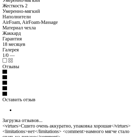
Умеренно-мягкий
Жесткость 2
Умеренно-мягкий
Наполнители
AirFoam, AirFoam-Massage
Материал чехла
Жаккард
Гарантия
18 месяцев
Галерея
1/0
—
Отзывы
Оставить отзыв
Загрузка отзывов...
<virtues>Сшито очень аккуратно, упаковка хорошая</virtues>
<limitations>нет</limitations> <comment>намного мягче стало
спать на диване</comment>