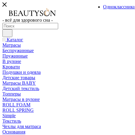
Одноклассник
- всё для здорового сна -
Каталог
Матрасы
Беспружинные
Пружинные
В рулоне
Кровати
Подушки и одеяла
Детские товары
Матрасы BABY
Детский текстиль
Топперы
Матрасы в рулоне
ROLL FOAM
ROLL SPRING
Simple
Текстиль
Чехлы для матраса
Основания