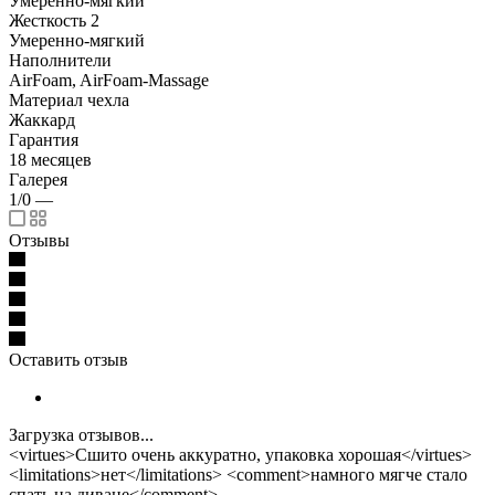
Умеренно-мягкий
Жесткость 2
Умеренно-мягкий
Наполнители
AirFoam, AirFoam-Massage
Материал чехла
Жаккард
Гарантия
18 месяцев
Галерея
1/0
—
Отзывы
Оставить отзыв
Загрузка отзывов...
<virtues>Сшито очень аккуратно, упаковка хорошая</virtues>
<limitations>нет</limitations> <comment>намного мягче стало
спать на диване</comment>