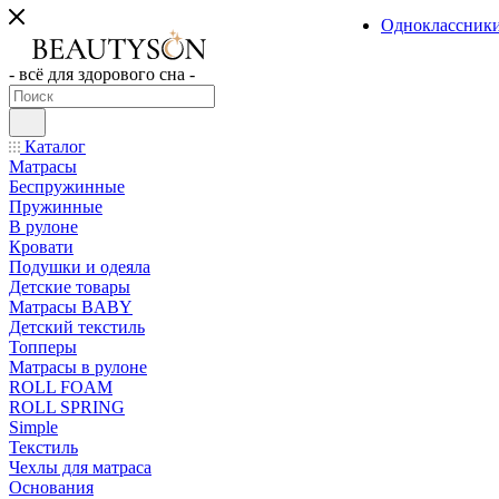
Одноклассник
- всё для здорового сна -
Каталог
Матрасы
Беспружинные
Пружинные
В рулоне
Кровати
Подушки и одеяла
Детские товары
Матрасы BABY
Детский текстиль
Топперы
Матрасы в рулоне
ROLL FOAM
ROLL SPRING
Simple
Текстиль
Чехлы для матраса
Основания