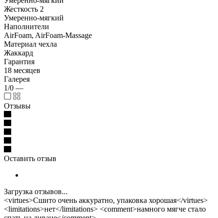
Умеренно-мягкий
Жесткость 2
Умеренно-мягкий
Наполнители
AirFoam, AirFoam-Massage
Материал чехла
Жаккард
Гарантия
18 месяцев
Галерея
1/0
—
Отзывы
Оставить отзыв
Загрузка отзывов...
<virtues>Сшито очень аккуратно, упаковка хорошая</virtues>
<limitations>нет</limitations> <comment>намного мягче стало
спать на диване</comment>