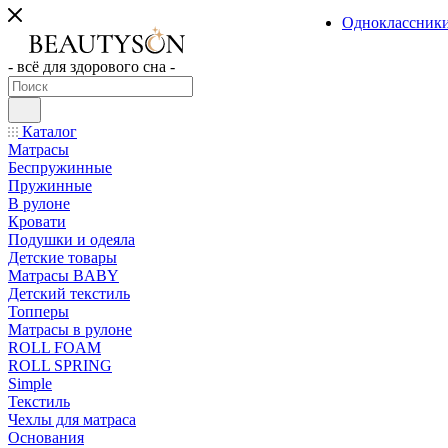
Одноклассник
- всё для здорового сна -
Каталог
Матрасы
Беспружинные
Пружинные
В рулоне
Кровати
Подушки и одеяла
Детские товары
Матрасы BABY
Детский текстиль
Топперы
Матрасы в рулоне
ROLL FOAM
ROLL SPRING
Simple
Текстиль
Чехлы для матраса
Основания