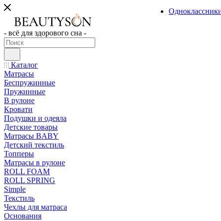
Одноклассник
- всё для здорового сна -
Каталог
Матрасы
Беспружинные
Пружинные
В рулоне
Кровати
Подушки и одеяла
Детские товары
Матрасы BABY
Детский текстиль
Топперы
Матрасы в рулоне
ROLL FOAM
ROLL SPRING
Simple
Текстиль
Чехлы для матраса
Основания