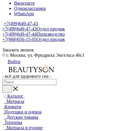
Вконтакте
Одноклассники
WhatsApp
+7(499)649-47-43
+7(499)649-47-43
Отдел продаж
+7(499)649-47-44
Производство
+7(968)056-15-05
Отдел продаж
Заказать звонок
г. Москва, ул. Фридриха Энгельса 46с1
Войти
- всё для здорового сна -
Каталог
Матрасы
Кровати
Подушки и одеяла
Детские товары
Топперы
Матрасы в рулоне