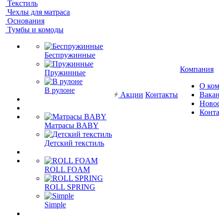
Текстиль
Чехлы для матраса
Основания
Тумбы и комоды
Беспружинные
Компания
Пружинные
О ко
В рулоне
Акции
Контакты
Вака
Ново
Конт
Матрасы BABY
Детский текстиль
ROLL FOAM
ROLL SPRING
Simple