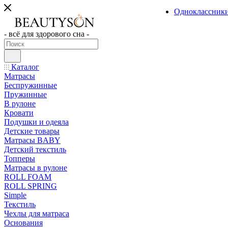
Одноклассник
- всё для здорового сна -
Каталог
Матрасы
Беспружинные
Пружинные
В рулоне
Кровати
Подушки и одеяла
Детские товары
Матрасы BABY
Детский текстиль
Топперы
Матрасы в рулоне
ROLL FOAM
ROLL SPRING
Simple
Текстиль
Чехлы для матраса
Основания