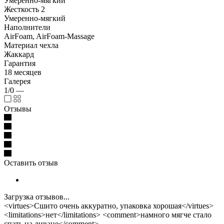
Умеренно-мягкий
Жесткость 2
Умеренно-мягкий
Наполнители
AirFoam, AirFoam-Massage
Материал чехла
Жаккард
Гарантия
18 месяцев
Галерея
1/0
—
Отзывы
Оставить отзыв
Загрузка отзывов...
<virtues>Сшито очень аккуратно, упаковка хорошая</virtues>
<limitations>нет</limitations> <comment>намного мягче стало
спать на диване</comment>