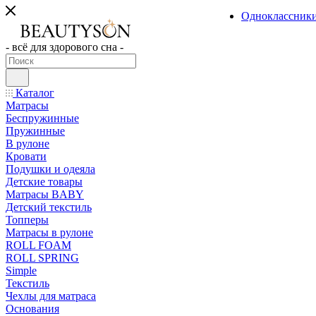
Одноклассник
- всё для здорового сна -
Каталог
Матрасы
Беспружинные
Пружинные
В рулоне
Кровати
Подушки и одеяла
Детские товары
Матрасы BABY
Детский текстиль
Топперы
Матрасы в рулоне
ROLL FOAM
ROLL SPRING
Simple
Текстиль
Чехлы для матраса
Основания