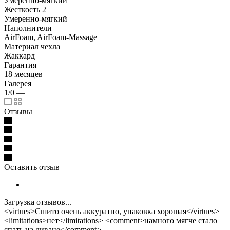
Умеренно-мягкий
Жесткость 2
Умеренно-мягкий
Наполнители
AirFoam, AirFoam-Massage
Материал чехла
Жаккард
Гарантия
18 месяцев
Галерея
1/0
—
Отзывы
Оставить отзыв
Загрузка отзывов...
<virtues>Сшито очень аккуратно, упаковка хорошая</virtues>
<limitations>нет</limitations> <comment>намного мягче стало
спать на диване</comment>