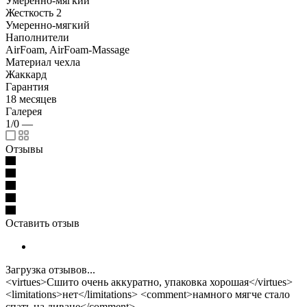
Умеренно-мягкий
Жесткость 2
Умеренно-мягкий
Наполнители
AirFoam, AirFoam-Massage
Материал чехла
Жаккард
Гарантия
18 месяцев
Галерея
1/0
—
Отзывы
Оставить отзыв
Загрузка отзывов...
<virtues>Сшито очень аккуратно, упаковка хорошая</virtues>
<limitations>нет</limitations> <comment>намного мягче стало
спать на диване</comment>