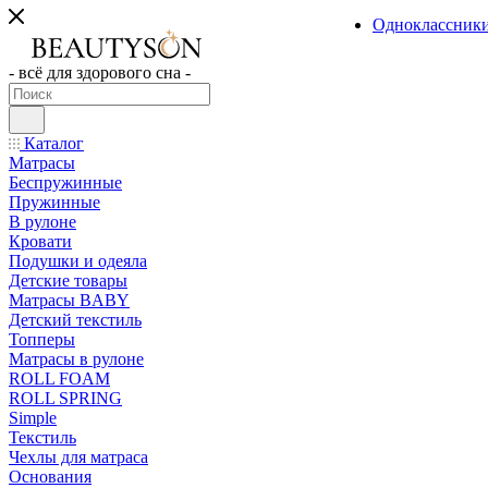
Одноклассник
- всё для здорового сна -
Каталог
Матрасы
Беспружинные
Пружинные
В рулоне
Кровати
Подушки и одеяла
Детские товары
Матрасы BABY
Детский текстиль
Топперы
Матрасы в рулоне
ROLL FOAM
ROLL SPRING
Simple
Текстиль
Чехлы для матраса
Основания