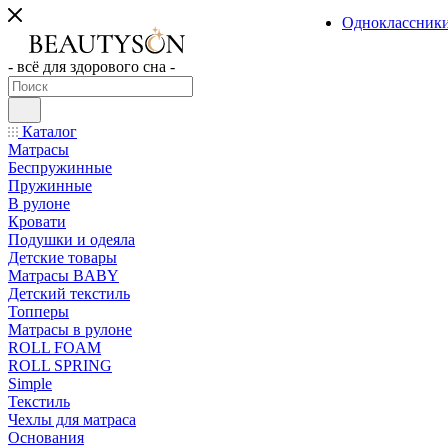
Одноклассник
- всё для здорового сна -
Каталог
Матрасы
Беспружинные
Пружинные
В рулоне
Кровати
Подушки и одеяла
Детские товары
Матрасы BABY
Детский текстиль
Топперы
Матрасы в рулоне
ROLL FOAM
ROLL SPRING
Simple
Текстиль
Чехлы для матраса
Основания