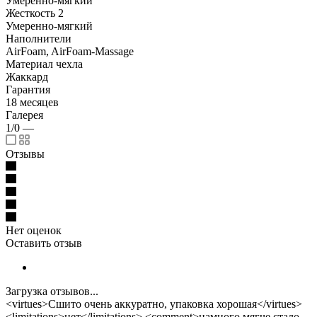
Умеренно-мягкий
Жесткость 2
Умеренно-мягкий
Наполнители
AirFoam, AirFoam-Massage
Материал чехла
Жаккард
Гарантия
18 месяцев
Галерея
1/0
—
Отзывы
Нет оценок
Оставить отзыв
Загрузка отзывов...
<virtues>Сшито очень аккуратно, упаковка хорошая</virtues>
<limitations>нет</limitations> <comment>намного мягче стало