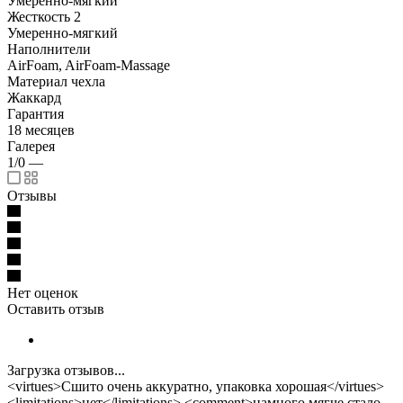
Умеренно-мягкий
Жесткость 2
Умеренно-мягкий
Наполнители
AirFoam, AirFoam-Massage
Материал чехла
Жаккард
Гарантия
18 месяцев
Галерея
1/0
—
Отзывы
Нет оценок
Оставить отзыв
Загрузка отзывов...
<virtues>Сшито очень аккуратно, упаковка хорошая</virtues>
<limitations>нет</limitations> <comment>намного мягче стало