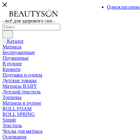
Одноклассник
- всё для здорового сна -
Каталог
Матрасы
Беспружинные
Пружинные
В рулоне
Кровати
Подушки и одеяла
Детские товары
Матрасы BABY
Детский текстиль
Топперы
Матрасы в рулоне
ROLL FOAM
ROLL SPRING
Simple
Текстиль
Чехлы для матраса
Основания