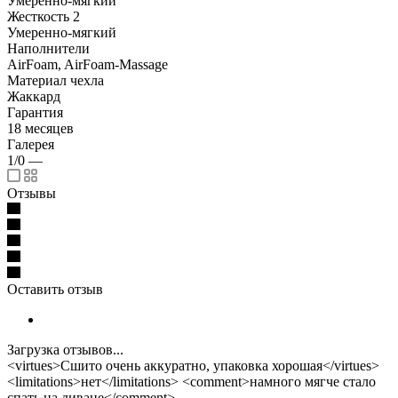
Умеренно-мягкий
Жесткость 2
Умеренно-мягкий
Наполнители
AirFoam, AirFoam-Massage
Материал чехла
Жаккард
Гарантия
18 месяцев
Галерея
1/0
—
Отзывы
Оставить отзыв
Загрузка отзывов...
<virtues>Сшито очень аккуратно, упаковка хорошая</virtues>
<limitations>нет</limitations> <comment>намного мягче стало
спать на диване</comment>