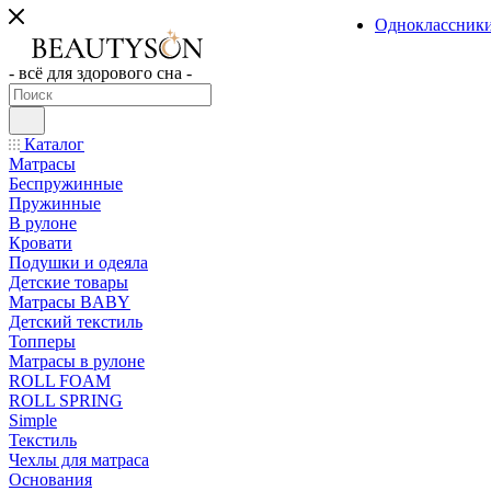
Одноклассник
- всё для здорового сна -
Каталог
Матрасы
Беспружинные
Пружинные
В рулоне
Кровати
Подушки и одеяла
Детские товары
Матрасы BABY
Детский текстиль
Топперы
Матрасы в рулоне
ROLL FOAM
ROLL SPRING
Simple
Текстиль
Чехлы для матраса
Основания