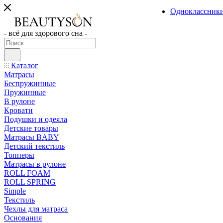
Одноклассник
- всё для здорового сна -
Каталог
Матрасы
Беспружинные
Пружинные
В рулоне
Кровати
Подушки и одеяла
Детские товары
Матрасы BABY
Детский текстиль
Топперы
Матрасы в рулоне
ROLL FOAM
ROLL SPRING
Simple
Текстиль
Чехлы для матраса
Основания