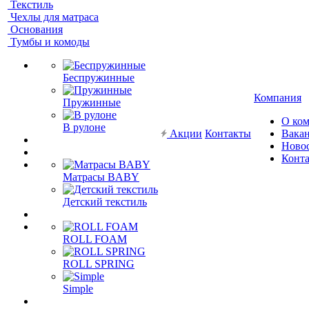
Текстиль
Чехлы для матраса
Основания
Тумбы и комоды
Беспружинные
Компания
Пружинные
О ко
В рулоне
Акции
Контакты
Вака
Ново
Конт
Матрасы BABY
Детский текстиль
ROLL FOAM
ROLL SPRING
Simple