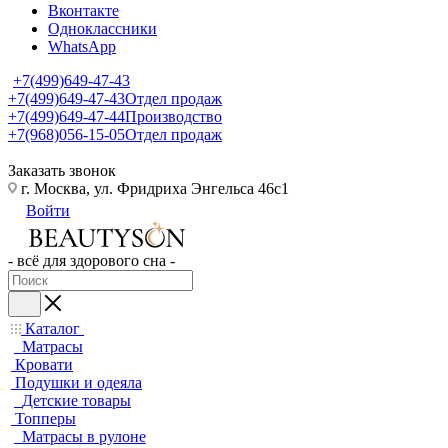
Вконтакте
Одноклассники
WhatsApp
+7(499)649-47-43
+7(499)649-47-43
Отдел продаж
+7(499)649-47-44
Производство
+7(968)056-15-05
Отдел продаж
Заказать звонок
г. Москва, ул. Фридриха Энгельса 46с1
Войти
- всё для здорового сна -
Каталог
Матрасы
Кровати
Подушки и одеяла
Детские товары
Топперы
Матрасы в рулоне