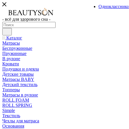
Одноклассник
- всё для здорового сна -
Каталог
Матрасы
Беспружинные
Пружинные
В рулоне
Кровати
Подушки и одеяла
Детские товары
Матрасы BABY
Детский текстиль
Топперы
Матрасы в рулоне
ROLL FOAM
ROLL SPRING
Simple
Текстиль
Чехлы для матраса
Основания