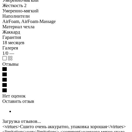
Умеренно-мягкий
Жесткость 2
Умеренно-мягкий
Наполнители
AirFoam, AirFoam-Massage
Материал чехла
Жаккард
Гарантия
18 месяцев
Галерея
1/0
—
Отзывы
Нет оценок
Оставить отзыв
Загрузка отзывов...
<virtues>Сшито очень аккуратно, упаковка хорошая</virtues>
<limitations>нет</limitations> <comment>намного мягче стало