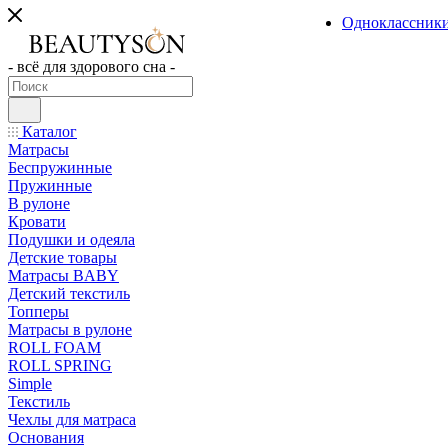
Одноклассник
- всё для здорового сна -
Каталог
Матрасы
Беспружинные
Пружинные
В рулоне
Кровати
Подушки и одеяла
Детские товары
Матрасы BABY
Детский текстиль
Топперы
Матрасы в рулоне
ROLL FOAM
ROLL SPRING
Simple
Текстиль
Чехлы для матраса
Основания