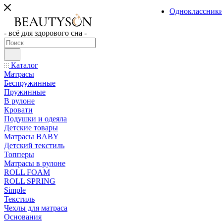
Одноклассник
- всё для здорового сна -
Каталог
Матрасы
Беспружинные
Пружинные
В рулоне
Кровати
Подушки и одеяла
Детские товары
Матрасы BABY
Детский текстиль
Топперы
Матрасы в рулоне
ROLL FOAM
ROLL SPRING
Simple
Текстиль
Чехлы для матраса
Основания