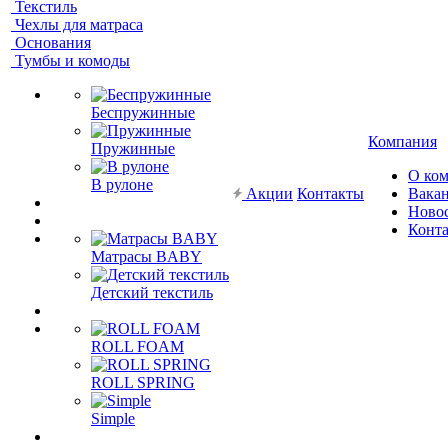
Текстиль
Чехлы для матраса
Основания
Тумбы и комоды
Беспружинные
Компания
Пружинные
О ко
В рулоне
Акции
Контакты
Вака
Ново
Конт
Матрасы BABY
Детский текстиль
ROLL FOAM
ROLL SPRING
Simple