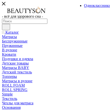
Одноклассник
- всё для здорового сна -
Каталог
Матрасы
Беспружинные
Пружинные
В рулоне
Кровати
Подушки и одеяла
Детские товары
Матрасы BABY
Детский текстиль
Топперы
Матрасы в рулоне
ROLL FOAM
ROLL SPRING
Simple
Текстиль
Чехлы для матраса
Основания