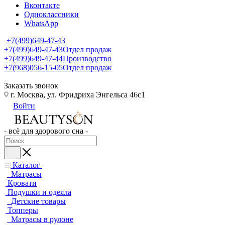
Вконтакте
Одноклассники
WhatsApp
+7(499)649-47-43
+7(499)649-47-43
Отдел продаж
+7(499)649-47-44
Производство
+7(968)056-15-05
Отдел продаж
Заказать звонок
г. Москва, ул. Фридриха Энгельса 46с1
Войти
- всё для здорового сна -
Каталог
Матрасы
Кровати
Подушки и одеяла
Детские товары
Топперы
Матрасы в рулоне