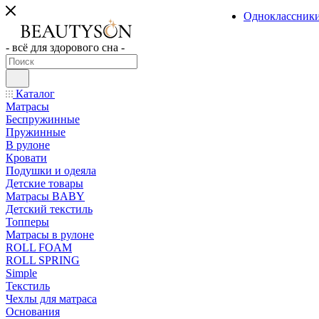
Одноклассник
- всё для здорового сна -
Каталог
Матрасы
Беспружинные
Пружинные
В рулоне
Кровати
Подушки и одеяла
Детские товары
Матрасы BABY
Детский текстиль
Топперы
Матрасы в рулоне
ROLL FOAM
ROLL SPRING
Simple
Текстиль
Чехлы для матраса
Основания