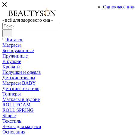
Одноклассник
- всё для здорового сна -
Каталог
Матрасы
Беспружинные
Пружинные
В рулоне
Кровати
Подушки и одеяла
Детские товары
Матрасы BABY
Детский текстиль
Топперы
Матрасы в рулоне
ROLL FOAM
ROLL SPRING
Simple
Текстиль
Чехлы для матраса
Основания