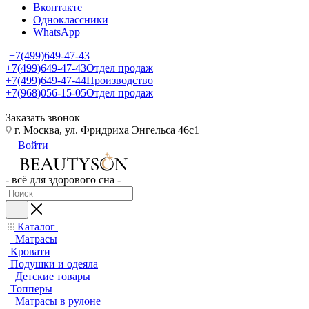
Вконтакте
Одноклассники
WhatsApp
+7(499)649-47-43
+7(499)649-47-43
Отдел продаж
+7(499)649-47-44
Производство
+7(968)056-15-05
Отдел продаж
Заказать звонок
г. Москва, ул. Фридриха Энгельса 46с1
Войти
- всё для здорового сна -
Каталог
Матрасы
Кровати
Подушки и одеяла
Детские товары
Топперы
Матрасы в рулоне