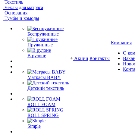
Текстиль
Чехлы для матраса
Основания
Тумбы и комоды
Беспружинные
Компания
Пружинные
О ко
В рулоне
Акции
Контакты
Вака
Ново
Конт
Матрасы BABY
Детский текстиль
ROLL FOAM
ROLL SPRING
Simple