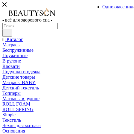
Одноклассник
- всё для здорового сна -
Каталог
Матрасы
Беспружинные
Пружинные
В рулоне
Кровати
Подушки и одеяла
Детские товары
Матрасы BABY
Детский текстиль
Топперы
Матрасы в рулоне
ROLL FOAM
ROLL SPRING
Simple
Текстиль
Чехлы для матраса
Основания