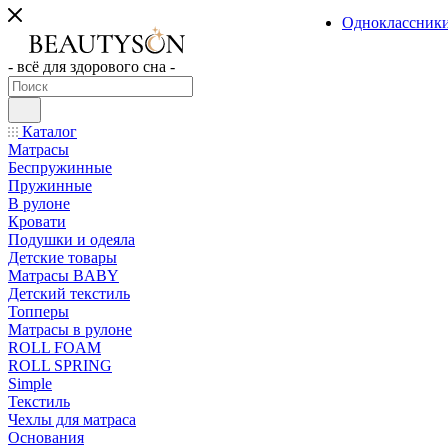
Одноклассник
- всё для здорового сна -
Каталог
Матрасы
Беспружинные
Пружинные
В рулоне
Кровати
Подушки и одеяла
Детские товары
Матрасы BABY
Детский текстиль
Топперы
Матрасы в рулоне
ROLL FOAM
ROLL SPRING
Simple
Текстиль
Чехлы для матраса
Основания