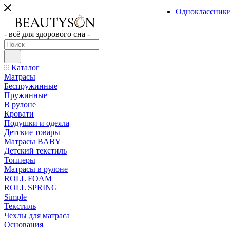
Одноклассник
- всё для здорового сна -
Каталог
Матрасы
Беспружинные
Пружинные
В рулоне
Кровати
Подушки и одеяла
Детские товары
Матрасы BABY
Детский текстиль
Топперы
Матрасы в рулоне
ROLL FOAM
ROLL SPRING
Simple
Текстиль
Чехлы для матраса
Основания