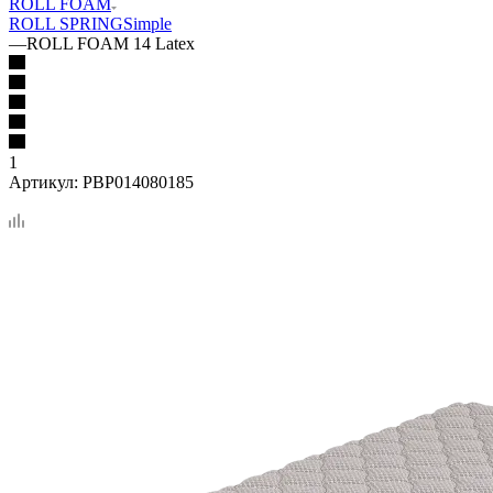
ROLL FOAM
ROLL SPRING
Simple
—
ROLL FOAM 14 Latex
1
Артикул:
PBP014080185