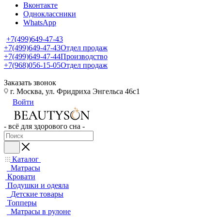
Вконтакте
Одноклассники
WhatsApp
+7(499)649-47-43
+7(499)649-47-43
Отдел продаж
+7(499)649-47-44
Производство
+7(968)056-15-05
Отдел продаж
Заказать звонок
г. Москва, ул. Фридриха Энгельса 46с1
Войти
- всё для здорового сна -
Каталог
Матрасы
Кровати
Подушки и одеяла
Детские товары
Топперы
Матрасы в рулоне