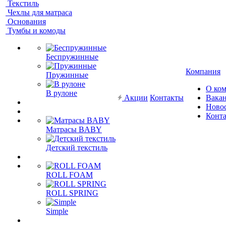
Текстиль
Чехлы для матраса
Основания
Тумбы и комоды
Беспружинные
Компания
Пружинные
О ко
В рулоне
Акции
Контакты
Вака
Ново
Конт
Матрасы BABY
Детский текстиль
ROLL FOAM
ROLL SPRING
Simple