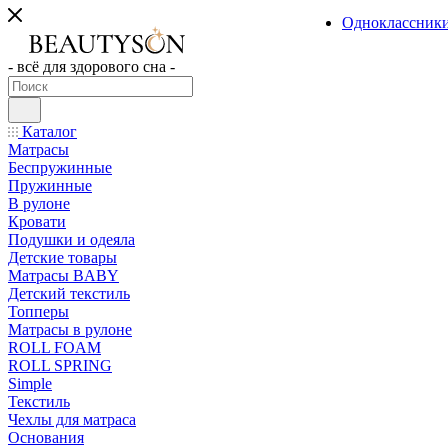
Одноклассник
- всё для здорового сна -
Каталог
Матрасы
Беспружинные
Пружинные
В рулоне
Кровати
Подушки и одеяла
Детские товары
Матрасы BABY
Детский текстиль
Топперы
Матрасы в рулоне
ROLL FOAM
ROLL SPRING
Simple
Текстиль
Чехлы для матраса
Основания