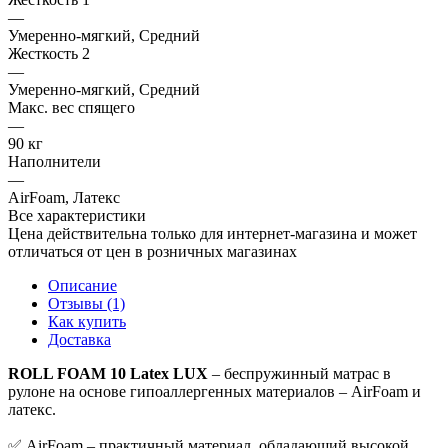
—
Умеренно-мягкий, Средний
Жесткость 2
—
Умеренно-мягкий, Средний
Макс. вес спящего
—
90 кг
Наполнители
—
AirFoam, Латекс
Все характеристики
Цена действительна только для интернет-магазина и может
отличаться от цен в розничных магазинах
Описание
Отзывы (1)
Как купить
Доставка
ROLL FOAM 10 Latex LUX
– беспружинный матрас в
рулоне на основе гипоаллергенных материалов – AirFoam и
латекс.
✅ AirFoam – практичный материал, обладающий высокой