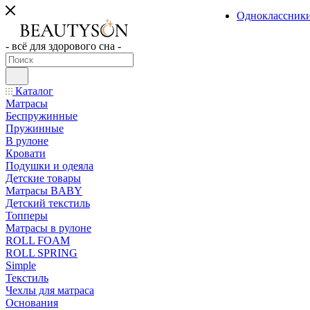
Одноклассник
- всё для здорового сна -
Каталог
Матрасы
Беспружинные
Пружинные
В рулоне
Кровати
Подушки и одеяла
Детские товары
Матрасы BABY
Детский текстиль
Топперы
Матрасы в рулоне
ROLL FOAM
ROLL SPRING
Simple
Текстиль
Чехлы для матраса
Основания