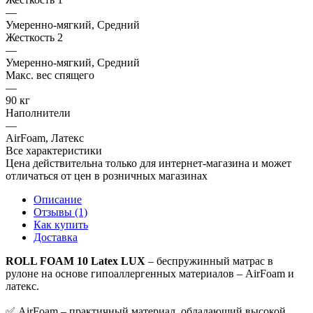
—
Умеренно-мягкий, Средний
Жесткость 2
—
Умеренно-мягкий, Средний
Макс. вес спящего
—
90 кг
Наполнители
—
AirFoam, Латекс
Все характеристики
Цена действительна только для интернет-магазина и может
отличаться от цен в розничных магазинах
Описание
Отзывы (1)
Как купить
Доставка
ROLL FOAM 10 Latex LUX
– беспружинный матрас в
рулоне на основе гипоаллергенных материалов – AirFoam и
латекс.
✅ AirFoam – практичный материал, обладающий высокой