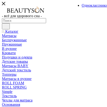
Одноклассник
- всё для здорового сна -
Каталог
Матрасы
Беспружинные
Пружинные
В рулоне
Кровати
Подушки и одеяла
Детские товары
Матрасы BABY
Детский текстиль
Топперы
Матрасы в рулоне
ROLL FOAM
ROLL SPRING
Simple
Текстиль
Чехлы для матраса
Основания