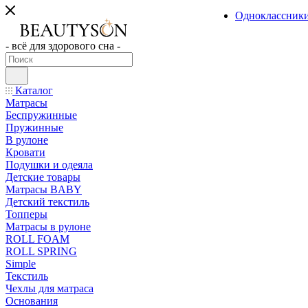
Одноклассник
- всё для здорового сна -
Каталог
Матрасы
Беспружинные
Пружинные
В рулоне
Кровати
Подушки и одеяла
Детские товары
Матрасы BABY
Детский текстиль
Топперы
Матрасы в рулоне
ROLL FOAM
ROLL SPRING
Simple
Текстиль
Чехлы для матраса
Основания