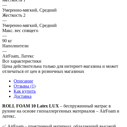
—
Умеренно-мягкий, Средний
Жесткость 2
—
Умеренно-мягкий, Средний
Макс. вес спящего
—
90 кг
Наполнители
—
AirFoam, Латекс
Все характеристики
Цена действительна только для интернет-магазина и может
отличаться от цен в розничных магазинах
Описание
Отзывы (1)
Как купить
Доставка
ROLL FOAM 10 Latex LUX
– беспружинный матрас в
рулоне на основе гипоаллергенных материалов – AirFoam и
латекс.
✅ AirFoam – практичный материал, обладающий высокой