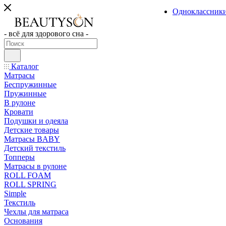
Одноклассник
- всё для здорового сна -
Каталог
Матрасы
Беспружинные
Пружинные
В рулоне
Кровати
Подушки и одеяла
Детские товары
Матрасы BABY
Детский текстиль
Топперы
Матрасы в рулоне
ROLL FOAM
ROLL SPRING
Simple
Текстиль
Чехлы для матраса
Основания