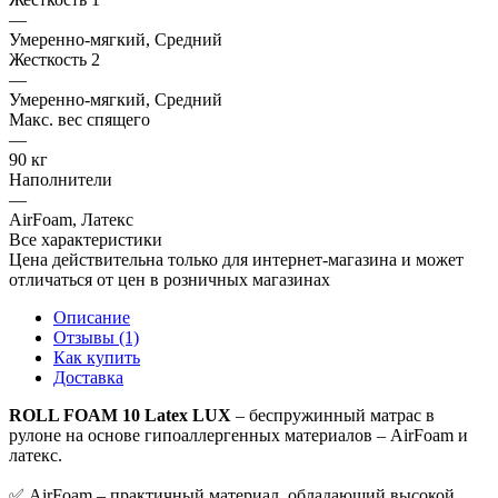
—
Умеренно-мягкий, Средний
Жесткость 2
—
Умеренно-мягкий, Средний
Макс. вес спящего
—
90 кг
Наполнители
—
AirFoam, Латекс
Все характеристики
Цена действительна только для интернет-магазина и может
отличаться от цен в розничных магазинах
Описание
Отзывы (1)
Как купить
Доставка
ROLL FOAM 10 Latex LUX
– беспружинный матрас в
рулоне на основе гипоаллергенных материалов – AirFoam и
латекс.
✅ AirFoam – практичный материал, обладающий высокой