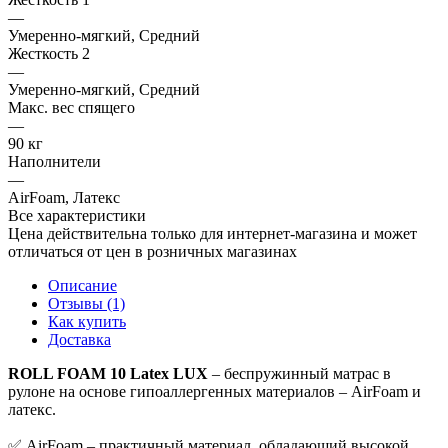
—
Умеренно-мягкий, Средний
Жесткость 2
—
Умеренно-мягкий, Средний
Макс. вес спящего
—
90 кг
Наполнители
—
AirFoam, Латекс
Все характеристики
Цена действительна только для интернет-магазина и может
отличаться от цен в розничных магазинах
Описание
Отзывы (1)
Как купить
Доставка
ROLL FOAM 10 Latex LUX
– беспружинный матрас в
рулоне на основе гипоаллергенных материалов – AirFoam и
латекс.
✅ AirFoam – практичный материал, обладающий высокой