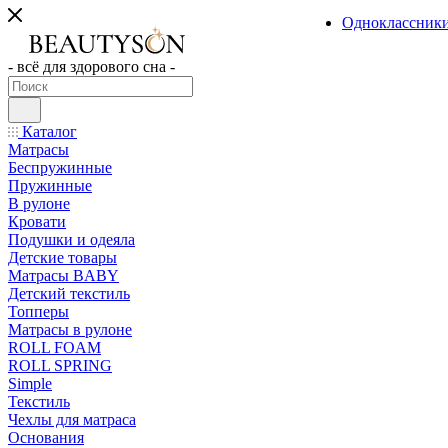
Одноклассник
- всё для здорового сна -
Каталог
Матрасы
Беспружинные
Пружинные
В рулоне
Кровати
Подушки и одеяла
Детские товары
Матрасы BABY
Детский текстиль
Топперы
Матрасы в рулоне
ROLL FOAM
ROLL SPRING
Simple
Текстиль
Чехлы для матраса
Основания